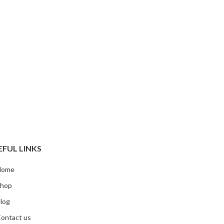
EFUL LINKS
Home
hop
log
ontact us