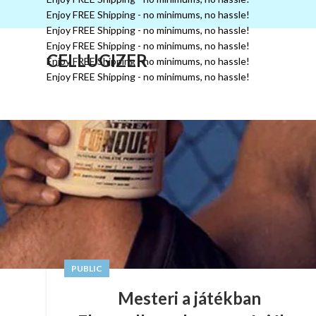
Enjoy FREE Shipping - no minimums, no hassle!
Enjoy FREE Shipping - no minimums, no hassle!
Enjoy FREE Shipping - no minimums, no hassle!
CELLUGIZER
Enjoy FREE Shipping - no minimums, no hassle!
Enjoy FREE Shipping - no minimums, no hassle!
PUBLIC
Mesteri a játékban