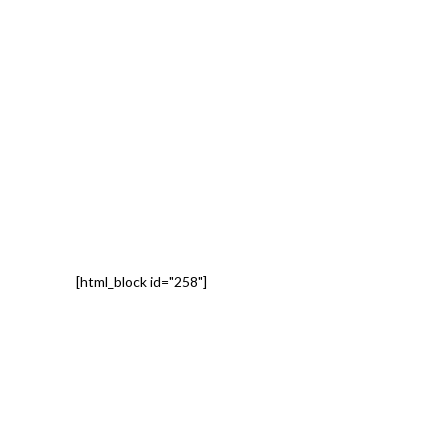
[html_block id="258"]